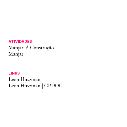
mercado nacional e sua respectiva
legislação de proteção, as correntes de
criação cinematográfica e o cinema
político. O diretor faleceu em 1987, vítima
de AIDS, aos 49 anos, no Rio de Janeiro.
ATIVIDADES
Manjar: À Construção
Manjar
LINKS
Leon Hirszman
Leon Hirszman | CPDOC