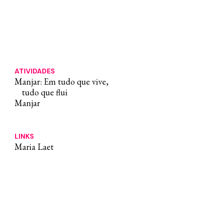
Artes em São Paulo, 2010). Sua obra
integra as coleções do MAM, Gilberto
Chateaubriand, Rio de Janeiro; MAC
Niterói; 49 Nord 6 est – Frac Lorraine,
Metz, França; MSK, Gent, Bélgica; MAR,
Rio de Janeiro; Colección Patricia Phelps
ATIVIDADES
de Cisneros; e MoMA, Nova York.
Manjar: Em tudo que vive,
tudo que flui
Manjar
LINKS
Maria Laet