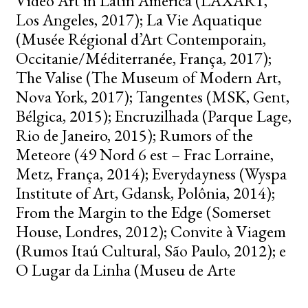
Video Art in Latin America (LAXART,
Los Angeles, 2017); La Vie Aquatique
(Musée Régional d’Art Contemporain,
Occitanie/Méditerranée, França, 2017);
The Valise (The Museum of Modern Art,
Nova York, 2017); Tangentes (MSK, Gent,
Bélgica, 2015); Encruzilhada (Parque Lage,
Rio de Janeiro, 2015); Rumors of the
Meteore (49 Nord 6 est – Frac Lorraine,
Metz, França, 2014); Everydayness (Wyspa
Institute of Art, Gdansk, Polônia, 2014);
From the Margin to the Edge (Somerset
House, Londres, 2012); Convite à Viagem
(Rumos Itaú Cultural, São Paulo, 2012); e
O Lugar da Linha (Museu de Arte
Contemporânea de Niterói e Paço das