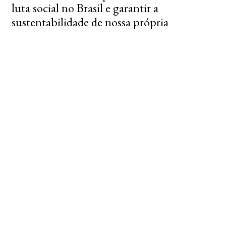
luta social no Brasil e garantir a
sustentabilidade de nossa própria
instituição.
Faça parte dessa rede de cuidado!
Artistas:
Adriana Varejão
Aislan Pankararu
Daniel Senise