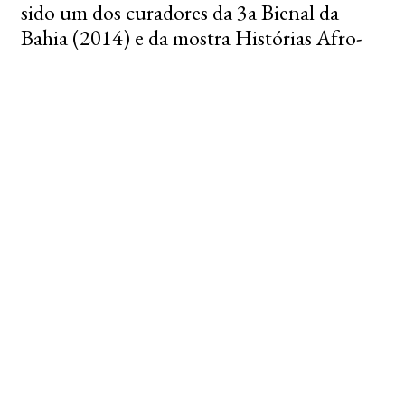
sido um dos curadores da 3a Bienal da
Bahia (2014) e da mostra Histórias Afro-
Atlânticas no MASP (2018).
“Inventário de tecnologias de cuidado e
cura”, obra exclusiva desenvolvida
especialmente para sua participação nesta
edição do Halo Solar, apresenta 38
fotografias de elementos de cura e poder
que habitam a ritualística do candomblé.
Nas palavras do artista, estas obras foram
elaboradas “afastando todo tipo de
infortúnio e trazendo boas energias de
solidariedade para o Solar”. No Halo Solar
2023, compartilhamos essa benção e
proteção também com o nosso círculo de