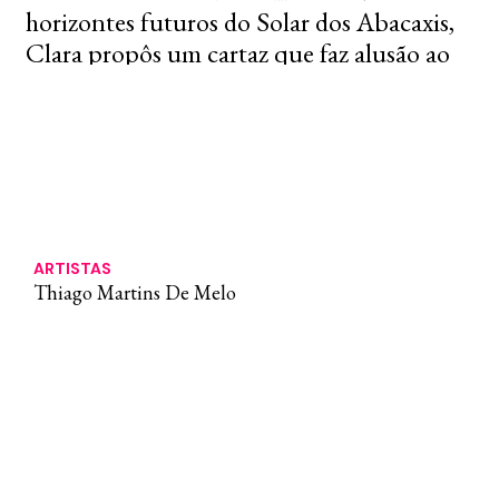
horizontes futuros do Solar dos Abacaxis,
Clara propôs um cartaz que faz alusão ao
Verão Solar, um ciclo de programação viva
e pulsante que acontecerá em dezembro.
Fotos de Lourenço Parente.
ARTISTAS
Thiago Martins De Melo