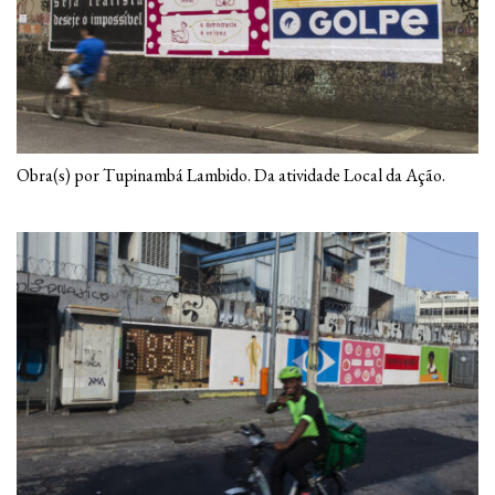
Obra(s) por Tupinambá Lambido. Da atividade Local da Ação.