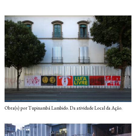
construiu em suas gravuras e vídeos
passagens para ‘locais de ação’ possíveis.
Na obra de Geiger, ‘locais de ação’ são
locais ‘entre’, locais-movimento, locais-
transformação, locais-constelação de
imagens, palavras, territórios, corpos e
ações, locais que resistem à representação,
locais de ambiguidade e opacidade, locais
que criam contradições na ordem do
mundo.
Obra(s) por Tupinambá Lambido. Da atividade Local da Ação.