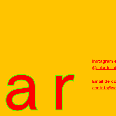
Instagram 
@solardosa
Email de c
contato@sola