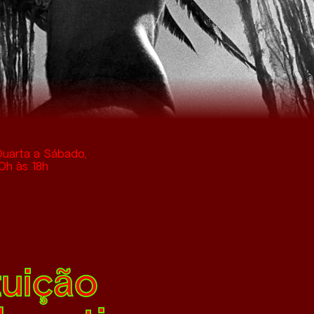
uarta a Sábado,
0h
às
18h
tuição