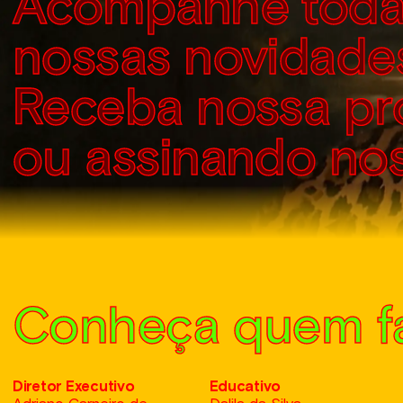
Acompanhe toda
nossas novidade
Receba nossa p
ou assinando no
Conheça quem fa
Diretor Executivo
Educativo