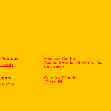
e Youtube
Mercado Central
Rua do Senado, 48 Centro, Rio
bacaxis
de Janeiro
ontato
Quarta a Sábado
10h
às
18h
r.art.br