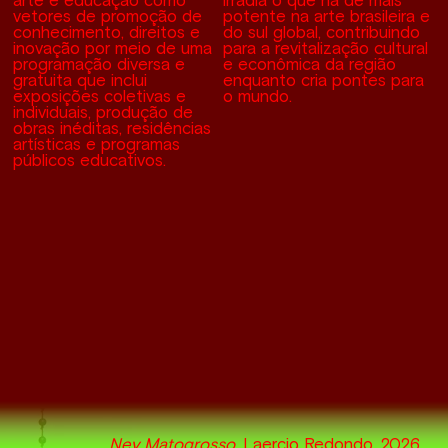
arte e educação como
irradia o que há de mais
vetores de promoção de
potente na arte brasileira e
conhecimento, direitos e
do sul global, contribuindo
inovação por meio de uma
para a revitalização cultural
programação diversa e
e econômica da região
gratuita que inclui
enquanto cria pontes para
exposições coletivas e
o mundo.
individuais, produção de
obras inéditas, residências
artísticas e programas
públicos educativos.
Ney Matogrosso
, Laercio Redondo, 2026