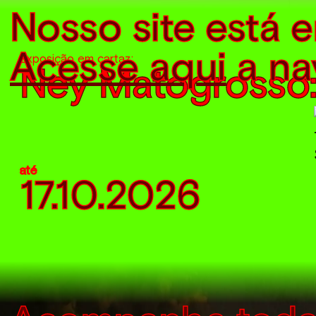
Nosso site está 
Acesse aqui
a na
Exposição em cartaz:
Ney Matogrosso: 
até
17.10.2026