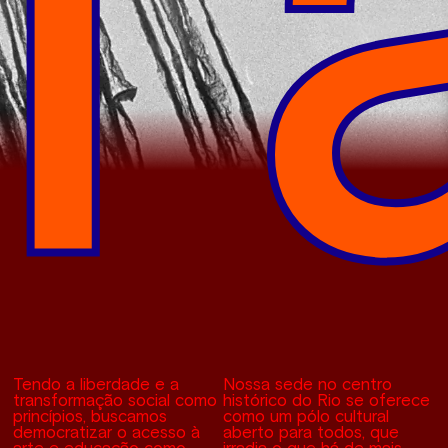
Tendo a liberdade e a
Nossa sede no centro
transformação social como
histórico do Rio se oferece
princípios, buscamos
como um pólo cultural
democratizar o acesso à
aberto para todos, que