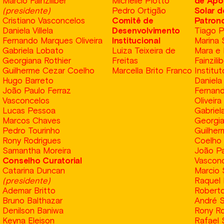
Márcio Fainziliber
Michelle Piotto
de Apo
(presidente)
Pedro Ortigão
Solar d
Cristiano Vasconcelos
Comitê de
Patron
Daniela Villela
Desenvolvimento
Tiago 
Fernando Marques Oliveira
Institucional
Marina 
Gabriela Lobato
Luiza Teixeira de
Mara e 
Georgiana Rothier
Freitas
Fainzili
Guilherme Cezar Coelho
Marcella Brito Franco
Institu
Hugo Barreto
Daniela 
João Paulo Ferraz
Fernan
Vasconcelos
Oliveira
Lucas Pessoa
Gabriel
Marcos Chaves
Georgia
Pedro Tourinho
Guilher
Rony Rodrigues
Coelho
Samantha Moreira
João Pa
Conselho Curatorial
Vascon
Catarina Duncan
Marcio 
(presidente)
Raquel 
Ademar Britto
Robert
Bruno Balthazar
André 
Denilson Baniwa
Rony Ro
Keyna Eleison
Rafael 