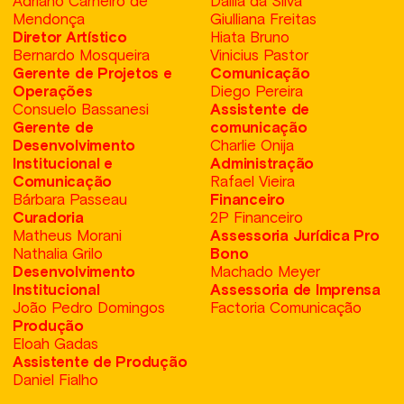
Adriano Carneiro de
Dalila da Silva
Mendonça
Giulliana Freitas
Diretor Artístico
Hiata Bruno
Bernardo Mosqueira
Vinicius Pastor
Gerente de Projetos e
Comunicação
Operações
Diego Pereira
Consuelo Bassanesi
Assistente de
Gerente de
comunicação
Desenvolvimento
Charlie Onija
Institucional e
Administração
Comunicação
Rafael Vieira
Bárbara Passeau
Financeiro
Curadoria
2P Financeiro
Matheus Morani
Assessoria Jurídica Pro
Nathalia Grilo
Bono
Desenvolvimento
Machado Meyer
Institucional
Assessoria de Imprensa
João Pedro Domingos
Factoria Comunicação
Produção
Eloah Gadas
Assistente de Produção
Daniel Fialho