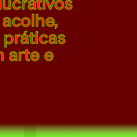
lucrativos
 acolhe,
 práticas
 arte e