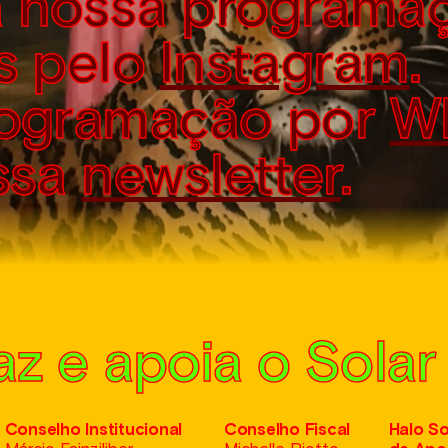
 nossa programa
s pelo
Instagram
.
rogramação por
W
ssa
newsletter
.
z e apoia o Solar
Conselho Institucional
Conselho Fiscal
Halo So