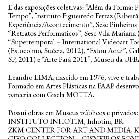
E das exposições coletivas: “Além da Forma: P
Tempo”, Instituto Figueiredo Ferraz (Ribeirão
Experiência/Acontecimento”, Sesc Pinheiros (
“Retratos Performáticos”, Sesc Vila Mariana 
“Supertemporal – International Videoart T
(Estocolmo, Suécia, 2012), “Estou Aqui”, Gal
SP, 2011) e “Arte Pará 2011”, Museu da UFB
Leandro LIMA, nascido em 1976, vive e trabal
Formado em Artes Plásticas na FAAP desenv
parceria com Gisela MOTTA.
Possui obras em Museus públicos e privados:
INSTITUTO INHOTIM, Inhotim, BR
ZKM CENTER FOR ART AND MEDIA, Kar
CIFO COLLECTION – CISNEIROS FON