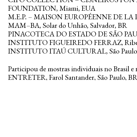
FOUNDATION, Miami, EUA
M.E.P. – MAISON EUROPÉENNE DE LA 
MAM–BA, Solar do Unhão, Salvador, BR
PINACOTECA DO ESTADO DE SÃO PAULO
INSTITUTO FIGUEIREDO FERRAZ, Ribeir
INSTITUTO ITAÚ CULTURAL, São Paulo
Participou de mostras individuais no Brasil e
ENTRETER, Farol Santander, São Paulo, B
VERSO, Young Gallery, Los Angeles, EUA 2
CHORA-CHUVA, Galeria Vermelho, São Pau
entre outras.
Entre as exposições coletivas, destancam-se:
SIMULTANEOUS EIDOS GUANGZHOU I