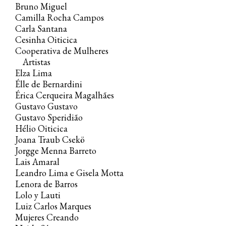
Bruno Miguel
Camilla Rocha Campos
E agora dentro, plena de ar… A passagem é
Carla Santana
cheia de sim, é convite a discorrer e escorrer
Cesinha Oiticica
Cooperativa de Mulheres
pela casa toda a cada momento, em cada
Artistas
canto e por todos esses corpos, esses
Elza Lima
mundos, essa ideias geradoras: Adriana
Élle de Bernardini
Varejão, Aline Besouro, Ana Almeida, Ana
Érica Cerqueira Magalhães
Gustavo Gustavo
Clara Tito, Ana Lira, Anna Bella Geiger,
Gustavo Speridião
Arjan Martins, Arlindo Oliveira, Awurê,
Hélio Oiticica
Bruno Miguel, Camilla Rocha Campos,
Joana Traub Csekö
Jorgge Menna Barreto
Carla Santana, Carolina de Jesus,
Lais Amaral
Cooperativa de Mulheres Artistas, Elza
Leandro Lima e Gisela Motta
Lima, Élle de Bernardini, Érica Magalhães,
Lenora de Barros
Gisela Motta e Leandro Lima, Gustavo
Lolo y Lauti
Luiz Carlos Marques
Esperidião, Gustavo Gustavo, Hélio
Mujeres Creando
Oiticica e Cesar Oiticica Filho, Joana