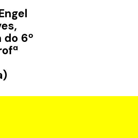
 Engel
es,
 do 6º
rofª
a)