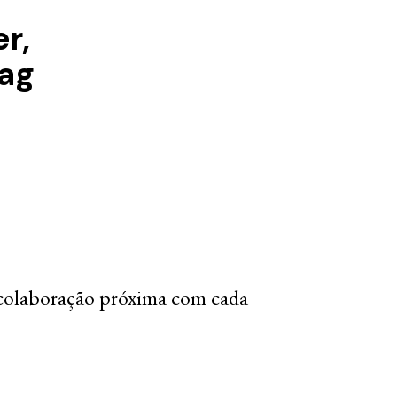
r,
rag
colaboração próxima com cada