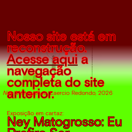
Nosso site está em
reconstrução.
Acesse aqui
a
navegação
completa do site
anterior.
Ney Matogrosso
, Laercio Redondo, 2026
Exposição em cartaz:
Ney Matogrosso: Eu