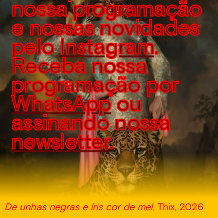
nossa programação
e nossas novidades
pelo
Instagram
.
Receba nossa
programação por
WhatsApp
ou
assinando nossa
newsletter
.
De unhas negras e íris cor de mel
, Thix, 2026