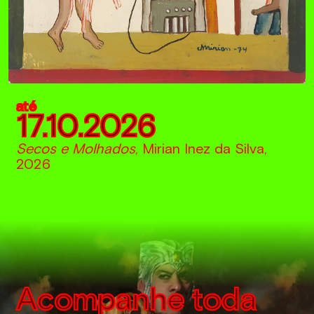
até
17.10.2026
Secos e Molhados
, Mirian Inez da Silva,
2026
Acompanhe toda