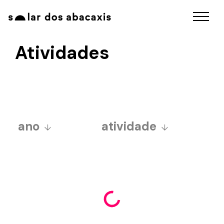
Atividades
ano
atividade
2025
a grandiosa festa junina
2024
de santo antônio do
2023
abacaxi
2022
baile da aurora sincera
2021
educativo
2020
exposições