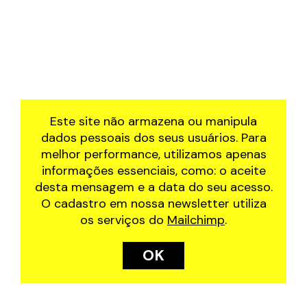
2019
feira de arte
2018
funcolab
2017
fuzuerê
2016
manjar
residência artística
à roda
Este site não armazena ou manipula
dados pessoais dos seus usuários. Para
melhor performance, utilizamos apenas
informações essenciais, como: o aceite
desta mensagem e a data do seu acesso.
O cadastro em nossa newsletter utiliza
os serviços do
Mailchimp
.
OK