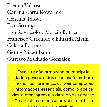
Brenda Valansi
Catrina Carta Kowarick
Cristina Tolovi
Dan Strougo
Elsa Ravazzolo e Marcio Botner
Francisco Gracindo e Eduarda Alvim
Galeria Estação
Genny Nissenbaum
Gustavo Machado Gonzalez
Iza Dezon
Lucila Hoberman
Este site não armazena ou manipula
dados pessoais dos seus usuários. Para
Maria Lago
melhor performance, utilizamos apenas
Marcelo e Livia Ricupero
informações essenciais, como: o aceite
Márcio Soares
desta mensagem e a data do seu acesso.
Rosa Moreira
O cadastro em nossa newsletter utiliza
Samuel Lacerda
os serviços do
Mailchimp
.