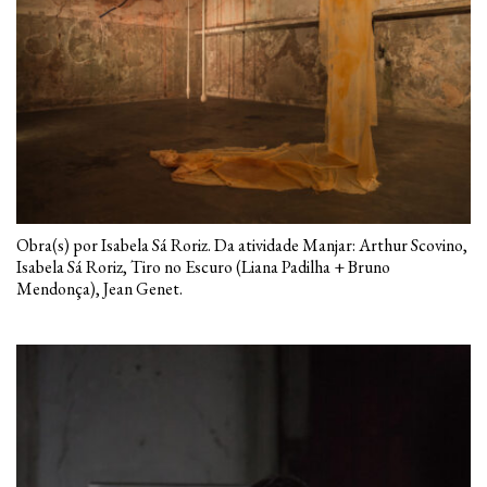
Obra(s) por Isabela Sá Roriz. Da atividade Manjar: Arthur Scovino,
Isabela Sá Roriz, Tiro no Escuro (Liana Padilha + Bruno
Mendonça), Jean Genet.