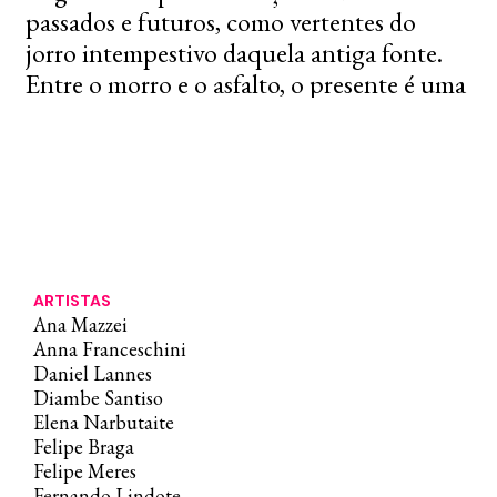
passados e futuros, como vertentes do
jorro intempestivo daquela antiga fonte.
Entre o morro e o asfalto, o presente é uma
sombra a bailar vibrante por outras
temporalidades deste território.
Desde o futuro, que nos permite mirar o
passado com o interesse de quem escava o
tempo, convidamos a todos a uma noite de
revelações, de inebriante contato com seres
ARTISTAS
Ana Mazzei
e objetos que habitaram este lugar em
Anna Franceschini
existências paralelas atravessadas por
Daniel Lannes
tempos imemoriais. Eis, neste espaço, uma
Diambe Santiso
Elena Narbutaite
coleção de personagens e elementos que
Felipe Braga
sobreviveram ao fim dos séculos para nos
Felipe Meres
encontrar do outro lado deste portal entre
Fernando Lindote