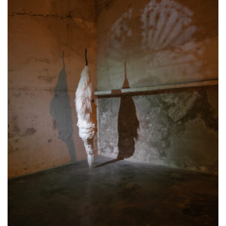
mutuamente, rasgando uma fenda
disparadora de reflexões estéticas, políticas
e culturais.
O Manjar, essa exposição que se manifesta
com temporalidade tão específica, é o
espaço simultaneamente real e virtual onde
imagens são construídas enquanto
encontros ocorrem e tornam a ocorrer
num mesmo lapso temporal: o presente
que se renova intempestivo a cada novo
dia, a cada nova noite.
O conjunto de objetos e obras de arte aqui
reunidas são sinais, vestígios da articulação
de muitas realidades, narrativas e