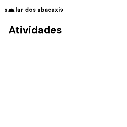
Atividades