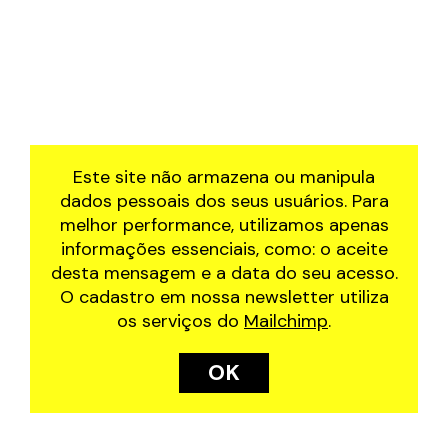
2019
feira de arte
2018
funcolab
2017
fuzuerê
2016
manjar
residência artística
à roda
Este site não armazena ou manipula
dados pessoais dos seus usuários. Para
melhor performance, utilizamos apenas
informações essenciais, como: o aceite
desta mensagem e a data do seu acesso.
O cadastro em nossa newsletter utiliza
os serviços do
Mailchimp
.
OK