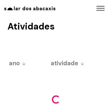
Atividades
ano
atividade
2025
a grandiosa festa junina
2024
de santo antônio do
2023
abacaxi
2022
baile da aurora sincera
2021
educativo
2020
exposições