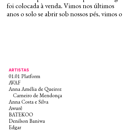
foi colocada à venda. Vimos nos últimos
anos o solo se abrir sob nossos pés, vimos o
inegociável sendo negociado: vimos
alastrar-se a indiferença em relação à defesa
dos valores humanistas, da cultura, do
clima e da democracia. Não é
surpreendente que nesse momento
estejamos diante de mais uma luta pela
liberdade. Se você está aqui, você faz parte
ARTISTAS
01.01 Platform
desta luta para criarmos juntxs um lugar de
AVAF
arte, acolhimento e criação, comprometido
Anna Amélia de Queiroz
com uma educação libertadora. Sua
Carneiro de Mendonça
Anna Costa e Silva
amizade, colaboração e engajamento,
Awurê
afetuosamente constituídos nesses últimos
BATEKOO
4 anos, são nosso maior bem!
Denilson Baniwa
Edgar