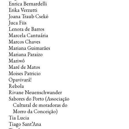
Enrica Bernardelli
Agora, estamos diante dessa possibilidade
Erika Verzutti
de futuro. Contamos com obras de 22
Joana Traub Csekö
artistas e coletivos para integrar e celebrar
Juca Fiis
Lenora de Barros
esse encontro de arte e liberdade. Para
Marcela Cantuária
honrar o caminho do Solar, desenhado a
Marcos Chaves
tantas mãos trazemos a possibilidade de
Mariana Guimarães
rever o que já passou. ‘Ontem, Hoje,
Mariana Paraizo
Mariwô
Agora’ apresenta em pares onze obras já
Maré de Matos
apresentadas no Solar com curadoria do
Moises Patricio
irmão Bernardo Mosqueira e convidadxs
Opavivará!
ao lado de onze obras inéditas.
Rebola
Rivane Neuenschwander
Sabores do Porto (Associação
Convocamos aqui, a força da contradição,
Cultural de moradoras do
dos opostos que caminham juntos, da
Morro da Conceição)
Tia Lucia
dualidade, diversidade e multiplicidade
Tiago Sant’Ana
para que possamos extrapolar