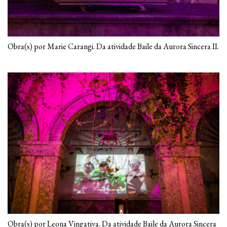
Obra(s) por Marie Carangi. Da atividade Baile da Aurora Sincera II.
Obra(s) por Leona Vingativa. Da atividade Baile da Aurora Sincera