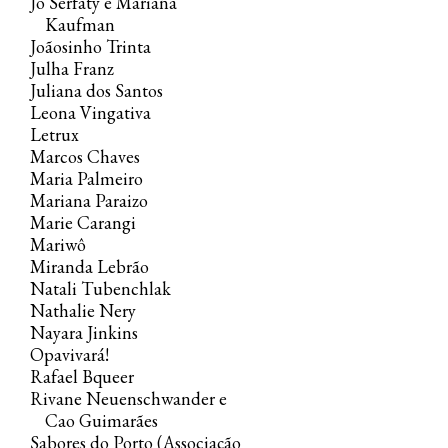
Jo Serfaty e Mariana
Kaufman
Joãosinho Trinta
Julha Franz
Juliana dos Santos
Leona Vingativa
Letrux
Marcos Chaves
Maria Palmeiro
Mariana Paraizo
Marie Carangi
Mariwô
Miranda Lebrão
Natali Tubenchlak
Nathalie Nery
Nayara Jinkins
Opavivará!
Rafael Bqueer
Rivane Neuenschwander e
Cao Guimarães
Sabores do Porto (Associação