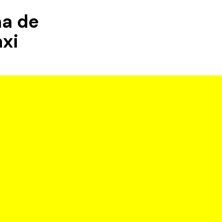
na de
xi